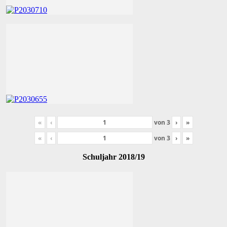
«
‹
von
3
›
»
«
‹
von
3
›
»
Schuljahr 2018/19