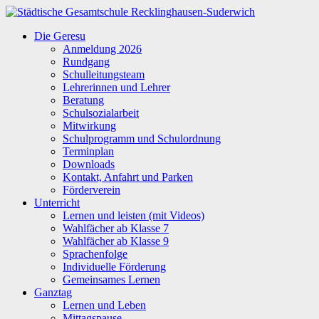
Zum
Inhalt
Städtische
Die Geresu
springen
Gesamtschule
Anmeldung 2026
Recklinghausen-
Rundgang
Suderwich
Schulleitungsteam
Lehrerinnen und Lehrer
Beratung
Schulsozialarbeit
Mitwirkung
Schulprogramm und Schulordnung
Terminplan
Downloads
Kontakt, Anfahrt und Parken
Förderverein
Unterricht
Lernen und leisten (mit Videos)
Wahlfächer ab Klasse 7
Wahlfächer ab Klasse 9
Sprachenfolge
Individuelle Förderung
Gemeinsames Lernen
Ganztag
Lernen und Leben
Mittagspause