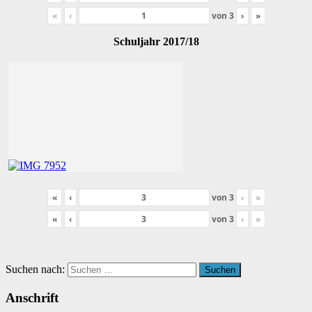
«
‹
von
3
›
»
Schuljahr 2017/18
«
‹
von
3
›
»
«
‹
von
3
›
»
Suchen nach:
Suchen
Anschrift