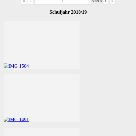
«
‹
von
3
›
»
Schuljahr 2018/19