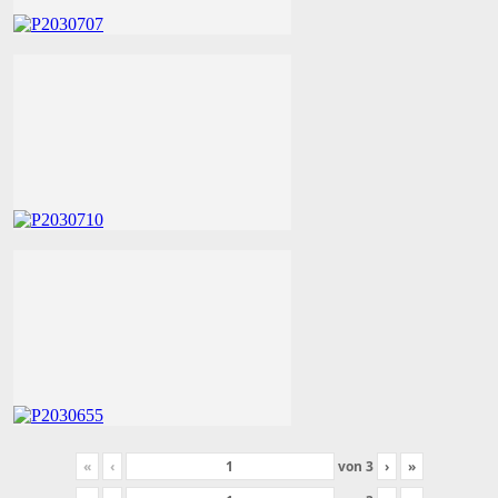
«
‹
von
3
›
»