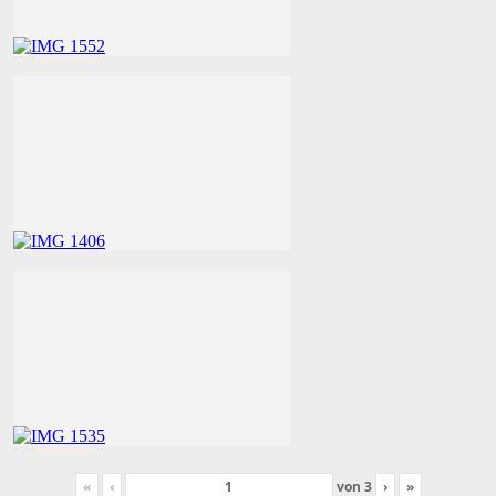
«
‹
von
3
›
»