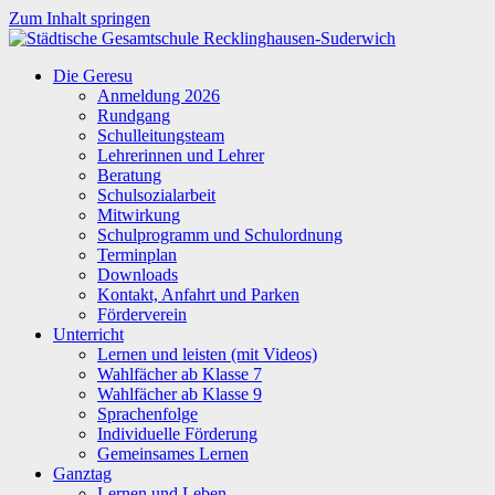
Zum Inhalt springen
Städtische
Die Geresu
Gesamtschule
Anmeldung 2026
Recklinghausen-
Rundgang
Suderwich
Schulleitungsteam
Lehrerinnen und Lehrer
Beratung
Schulsozialarbeit
Mitwirkung
Schulprogramm und Schulordnung
Terminplan
Downloads
Kontakt, Anfahrt und Parken
Förderverein
Unterricht
Lernen und leisten (mit Videos)
Wahlfächer ab Klasse 7
Wahlfächer ab Klasse 9
Sprachenfolge
Individuelle Förderung
Gemeinsames Lernen
Ganztag
Lernen und Leben