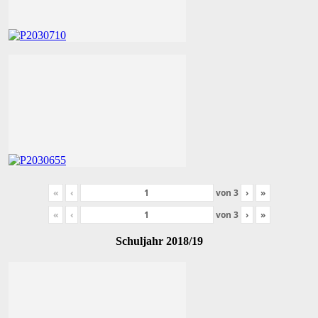
«
‹
von
3
›
»
«
‹
von
3
›
»
Schuljahr 2018/19