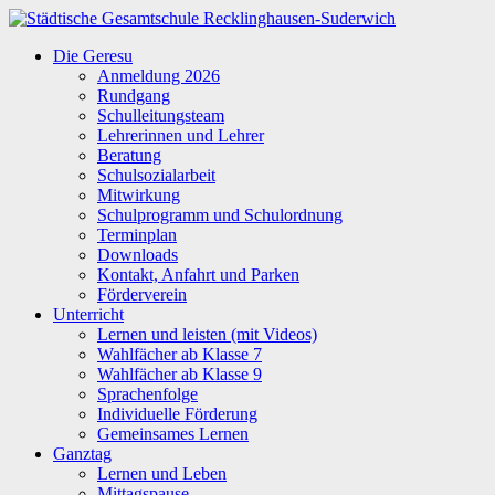
Zum
Inhalt
Städtische
Die Geresu
springen
Gesamtschule
Anmeldung 2026
Recklinghausen-
Rundgang
Suderwich
Schulleitungsteam
Lehrerinnen und Lehrer
Beratung
Schulsozialarbeit
Mitwirkung
Schulprogramm und Schulordnung
Terminplan
Downloads
Kontakt, Anfahrt und Parken
Förderverein
Unterricht
Lernen und leisten (mit Videos)
Wahlfächer ab Klasse 7
Wahlfächer ab Klasse 9
Sprachenfolge
Individuelle Förderung
Gemeinsames Lernen
Ganztag
Lernen und Leben
Mittagspause