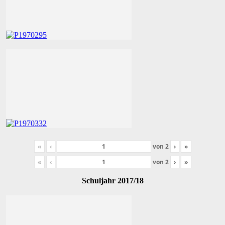
«
‹
von
2
›
»
«
‹
von
2
›
»
Schuljahr 2017/18