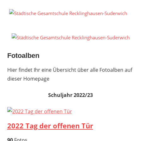
Zum
Inhalt
S
springen
G
R
S
Fotoalben
Hier findet Ihr eine Übersicht über alle Fotoalben auf
dieser Homepage
Schuljahr 2022/23
2022 Tag der offenen Tür
90
Fotos