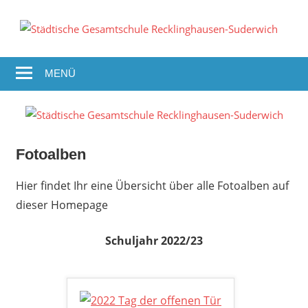
Zum
Inhalt
S
springen
G
MENÜ
R
S
Fotoalben
Hier findet Ihr eine Übersicht über alle Fotoalben auf
dieser Homepage
Schuljahr 2022/23