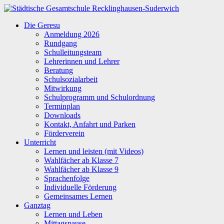
Zum
Inhalt
Städtische
Die Geresu
springen
Gesamtschule
Anmeldung 2026
Recklinghausen-
Rundgang
Suderwich
Schulleitungsteam
Lehrerinnen und Lehrer
Beratung
Schulsozialarbeit
Mitwirkung
Schulprogramm und Schulordnung
Terminplan
Downloads
Kontakt, Anfahrt und Parken
Förderverein
Unterricht
Lernen und leisten (mit Videos)
Wahlfächer ab Klasse 7
Wahlfächer ab Klasse 9
Sprachenfolge
Individuelle Förderung
Gemeinsames Lernen
Ganztag
Lernen und Leben
Mittagspause