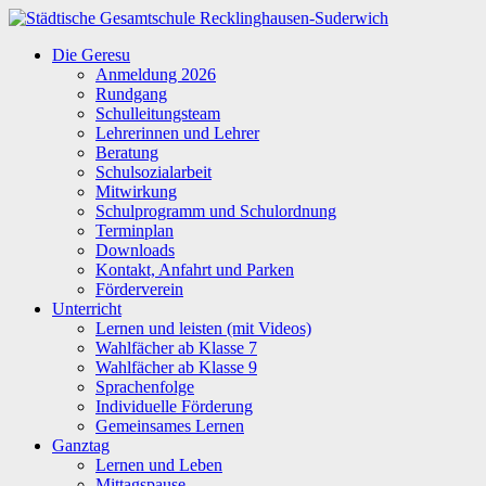
Zum
Inhalt
Städtische
Die Geresu
springen
Gesamtschule
Anmeldung 2026
Recklinghausen-
Rundgang
Suderwich
Schulleitungsteam
Lehrerinnen und Lehrer
Beratung
Schulsozialarbeit
Mitwirkung
Schulprogramm und Schulordnung
Terminplan
Downloads
Kontakt, Anfahrt und Parken
Förderverein
Unterricht
Lernen und leisten (mit Videos)
Wahlfächer ab Klasse 7
Wahlfächer ab Klasse 9
Sprachenfolge
Individuelle Förderung
Gemeinsames Lernen
Ganztag
Lernen und Leben
Mittagspause