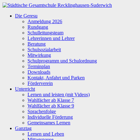
Zum
Inhalt
Städtische
Die Geresu
springen
Gesamtschule
Anmeldung 2026
Recklinghausen-
Rundgang
Suderwich
Schulleitungsteam
Lehrerinnen und Lehrer
Beratung
Schulsozialarbeit
Mitwirkung
Schulprogramm und Schulordnung
Terminplan
Downloads
Kontakt, Anfahrt und Parken
Förderverein
Unterricht
Lernen und leisten (mit Videos)
Wahlfächer ab Klasse 7
Wahlfächer ab Klasse 9
Sprachenfolge
Individuelle Förderung
Gemeinsames Lernen
Ganztag
Lernen und Leben
Mittagspause