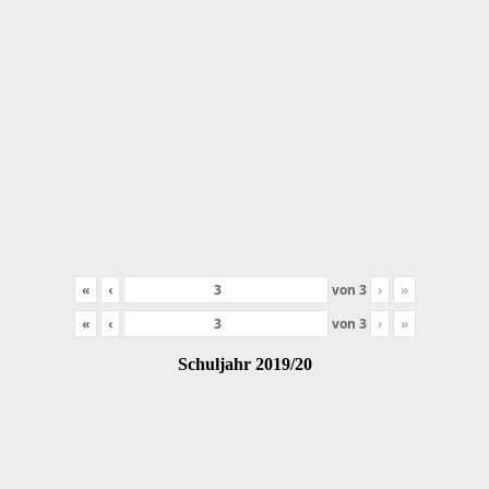
«
‹
von
3
›
»
«
‹
von
3
›
»
Schuljahr 2019/20