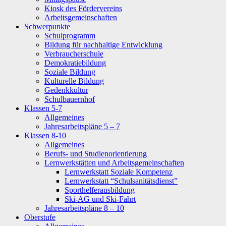
Kiosk des Fördervereins
Arbeitsgemeinschaften
Schwerpunkte
Schulprogramm
Bildung für nachhaltige Entwicklung
Verbraucherschule
Demokratiebildung
Soziale Bildung
Kulturelle Bildung
Gedenkkultur
Schulbauernhof
Klassen 5-7
Allgemeines
Jahresarbeitspläne 5 – 7
Klassen 8-10
Allgemeines
Berufs- und Studienorientierung
Lernwerkstätten und Arbeitsgemeinschaften
Lernwerkstatt Soziale Kompetenz
Lernwerkstatt “Schulsanitätsdienst”
Sporthelferausbildung
Ski-AG und Ski-Fahrt
Jahresarbeitspläne 8 – 10
Oberstufe