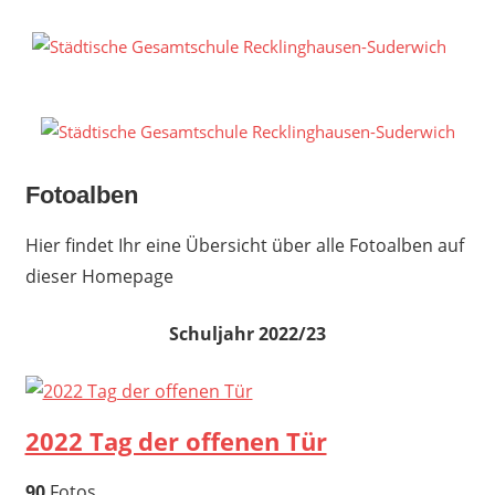
Zum
Inhalt
S
springen
G
R
S
Fotoalben
Hier findet Ihr eine Übersicht über alle Fotoalben auf
dieser Homepage
Schuljahr 2022/23
2022 Tag der offenen Tür
90
Fotos