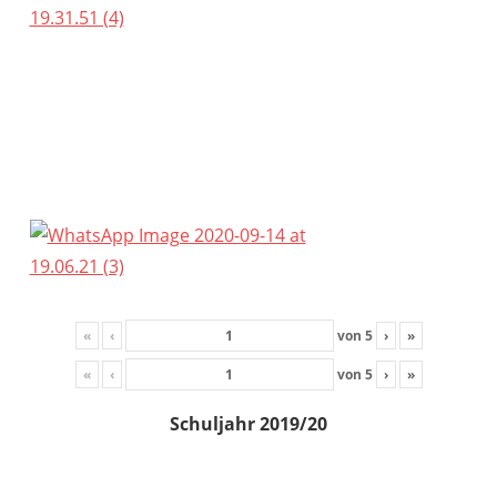
«
‹
von
5
›
»
«
‹
von
5
›
»
Schuljahr 2019/20