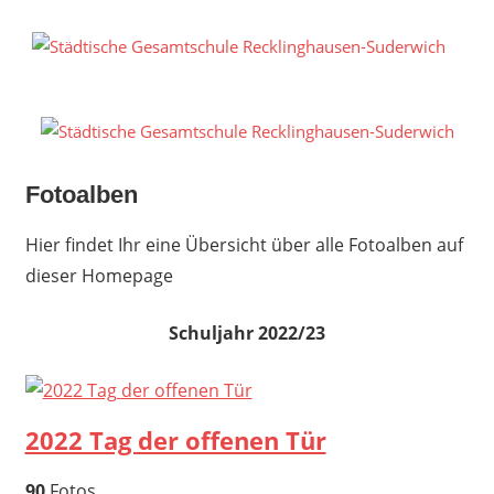
Zum
Inhalt
S
springen
G
R
S
Fotoalben
Hier findet Ihr eine Übersicht über alle Fotoalben auf
dieser Homepage
Schuljahr 2022/23
2022 Tag der offenen Tür
90
Fotos