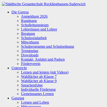
Zum
Inhalt
Städtische
Die Geresu
springen
Gesamtschule
Anmeldung 2026
Recklinghausen-
Rundgang
Suderwich
Schulleitungsteam
Lehrerinnen und Lehrer
Beratung
Schulsozialarbeit
Mitwirkung
Schulprogramm und Schulordnung
Terminplan
Downloads
Kontakt, Anfahrt und Parken
Förderverein
Unterricht
Lernen und leisten (mit Videos)
Wahlfächer ab Klasse 7
Wahlfächer ab Klasse 9
Sprachenfolge
Individuelle Förderung
Gemeinsames Lernen
Ganztag
Lernen und Leben
Mittagspause