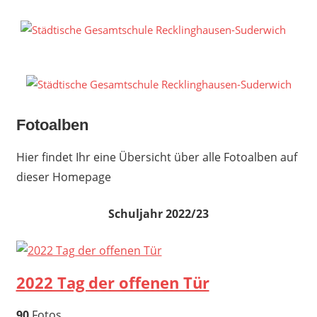
Zum
Inhalt
S
springen
G
R
S
Fotoalben
Hier findet Ihr eine Übersicht über alle Fotoalben auf
dieser Homepage
Schuljahr 2022/23
2022 Tag der offenen Tür
90
Fotos