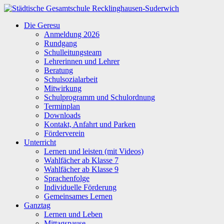
Zum
Inhalt
Städtische
Die Geresu
springen
Gesamtschule
Anmeldung 2026
Recklinghausen-
Rundgang
Suderwich
Schulleitungsteam
Lehrerinnen und Lehrer
Beratung
Schulsozialarbeit
Mitwirkung
Schulprogramm und Schulordnung
Terminplan
Downloads
Kontakt, Anfahrt und Parken
Förderverein
Unterricht
Lernen und leisten (mit Videos)
Wahlfächer ab Klasse 7
Wahlfächer ab Klasse 9
Sprachenfolge
Individuelle Förderung
Gemeinsames Lernen
Ganztag
Lernen und Leben
Mittagspause