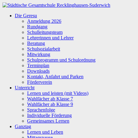
Zum
Inhalt
Städtische
Die Geresu
springen
Gesamtschule
Anmeldung 2026
Recklinghausen-
Rundgang
Suderwich
Schulleitungsteam
Lehrerinnen und Lehrer
Beratung
Schulsozialarbeit
Mitwirkung
Schulprogramm und Schulordnung
Terminplan
Downloads
Kontakt, Anfahrt und Parken
Förderverein
Unterricht
Lernen und leisten (mit Videos)
Wahlfächer ab Klasse 7
Wahlfächer ab Klasse 9
Sprachenfolge
Individuelle Förderung
Gemeinsames Lernen
Ganztag
Lernen und Leben
Mittagspause