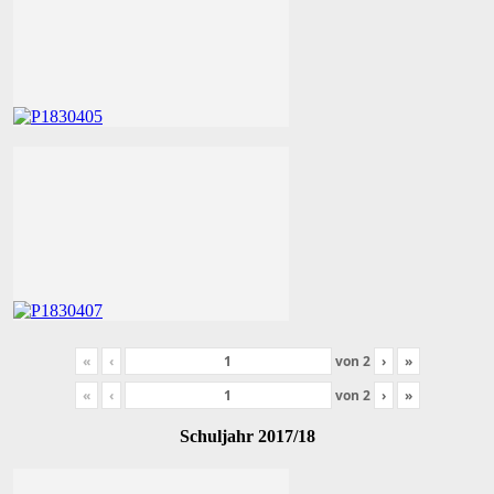
«
‹
von
2
›
»
«
‹
von
2
›
»
Schuljahr 2017/18