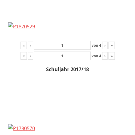
«
‹
von
4
›
»
«
‹
von
4
›
»
Schuljahr 2017/18