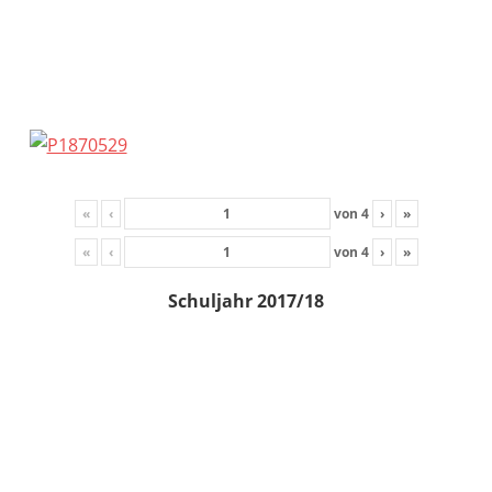
«
‹
von
4
›
»
«
‹
von
4
›
»
Schuljahr 2017/18