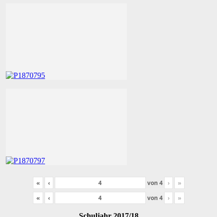
«
‹
von
4
›
»
«
‹
von
4
›
»
Schuljahr 2017/18