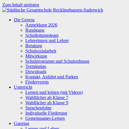
Zum Inhalt springen
Städtische
Die Geresu
Gesamtschule
Anmeldung 2026
Recklinghausen-
Rundgang
Suderwich
Schulleitungsteam
Lehrerinnen und Lehrer
Beratung
Schulsozialarbeit
Mitwirkung
Schulprogramm und Schulordnung
Terminplan
Downloads
Kontakt, Anfahrt und Parken
Förderverein
Unterricht
Lernen und leisten (mit Videos)
Wahlfächer ab Klasse 7
Wahlfächer ab Klasse 9
Sprachenfolge
Individuelle Förderung
Gemeinsames Lernen
Ganztag
Lernen und Leben