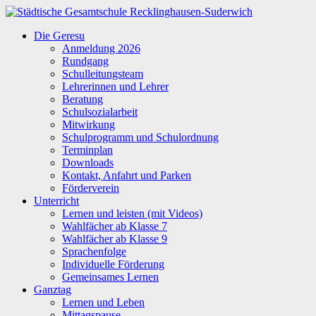
Zum
Inhalt
Städtische
Die Geresu
springen
Gesamtschule
Anmeldung 2026
Recklinghausen-
Rundgang
Suderwich
Schulleitungsteam
Lehrerinnen und Lehrer
Beratung
Schulsozialarbeit
Mitwirkung
Schulprogramm und Schulordnung
Terminplan
Downloads
Kontakt, Anfahrt und Parken
Förderverein
Unterricht
Lernen und leisten (mit Videos)
Wahlfächer ab Klasse 7
Wahlfächer ab Klasse 9
Sprachenfolge
Individuelle Förderung
Gemeinsames Lernen
Ganztag
Lernen und Leben
Mittagspause