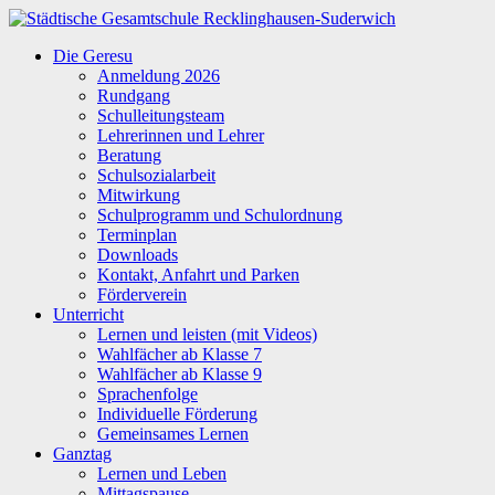
Zum
Inhalt
Städtische
Die Geresu
springen
Gesamtschule
Anmeldung 2026
Recklinghausen-
Rundgang
Suderwich
Schulleitungsteam
Lehrerinnen und Lehrer
Beratung
Schulsozialarbeit
Mitwirkung
Schulprogramm und Schulordnung
Terminplan
Downloads
Kontakt, Anfahrt und Parken
Förderverein
Unterricht
Lernen und leisten (mit Videos)
Wahlfächer ab Klasse 7
Wahlfächer ab Klasse 9
Sprachenfolge
Individuelle Förderung
Gemeinsames Lernen
Ganztag
Lernen und Leben
Mittagspause