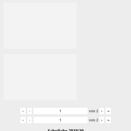
«
‹
von
2
›
»
«
‹
von
2
›
»
Schuljahr 2019/20