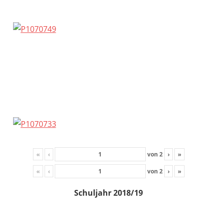
«
‹
von
2
›
»
«
‹
von
2
›
»
Schuljahr 2018/19