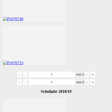
«
‹
von
2
›
»
«
‹
von
2
›
»
Schuljahr 2018/19