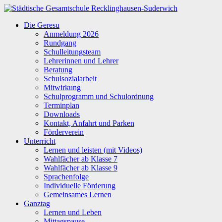
Zum
Inhalt
Städtische
Die Geresu
springen
Gesamtschule
Anmeldung 2026
Recklinghausen-
Rundgang
Suderwich
Schulleitungsteam
Lehrerinnen und Lehrer
Beratung
Schulsozialarbeit
Mitwirkung
Schulprogramm und Schulordnung
Terminplan
Downloads
Kontakt, Anfahrt und Parken
Förderverein
Unterricht
Lernen und leisten (mit Videos)
Wahlfächer ab Klasse 7
Wahlfächer ab Klasse 9
Sprachenfolge
Individuelle Förderung
Gemeinsames Lernen
Ganztag
Lernen und Leben
Mittagspause