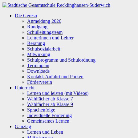
Zum
Inhalt
Städtische
Die Geresu
springen
Gesamtschule
Anmeldung 2026
Recklinghausen-
Rundgang
Suderwich
Schulleitungsteam
Lehrerinnen und Lehrer
Beratung
Schulsozialarbeit
Mitwirkung
Schulprogramm und Schulordnung
Terminplan
Downloads
Kontakt, Anfahrt und Parken
Förderverein
Unterricht
Lernen und leisten (mit Videos)
Wahlfächer ab Klasse 7
Wahlfächer ab Klasse 9
Sprachenfolge
Individuelle Förderung
Gemeinsames Lernen
Ganztag
Lernen und Leben
Mittagspause