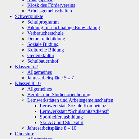
Kiosk des Fördervereins
Arbeitsgemeinschaften
Schwerpunkte
Schulprogramm
Bildung für nachhaltige Entwicklung
Verbraucherschule
Demokratiebildung
Soziale Bildung
Kulturelle Bildung
Gedenkkultur
Schulbauernhof
Klassen 5-7
Allgemeines
Jahresarbeitspläne 5 – 7
Klassen 8-10
Allgemeines
Berufs- und Studienorientierung
Lernwerkstätten und Arbeitsgemeinschaften
Lernwerkstatt Soziale Kompetenz
Lernwerkstatt “Schulsanitätsdienst”
Sporthelferausbildung
Ski-AG und Ski-Fahrt
Jahresarbeitspläne 8 – 10
Oberstufe