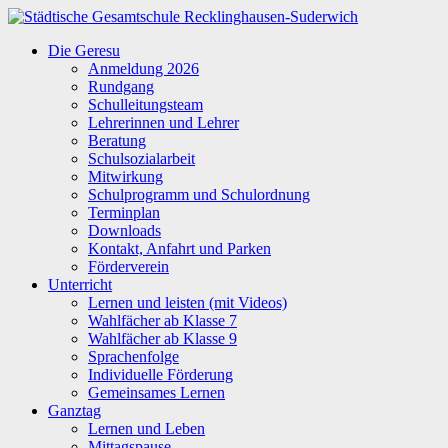
Zum
Inhalt
Städtische
Die Geresu
springen
Gesamtschule
Anmeldung 2026
Recklinghausen-
Rundgang
Suderwich
Schulleitungsteam
Lehrerinnen und Lehrer
Beratung
Schulsozialarbeit
Mitwirkung
Schulprogramm und Schulordnung
Terminplan
Downloads
Kontakt, Anfahrt und Parken
Förderverein
Unterricht
Lernen und leisten (mit Videos)
Wahlfächer ab Klasse 7
Wahlfächer ab Klasse 9
Sprachenfolge
Individuelle Förderung
Gemeinsames Lernen
Ganztag
Lernen und Leben
Mittagspause