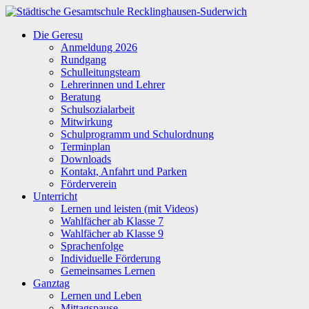
Zum
Inhalt
Städtische
Die Geresu
springen
Gesamtschule
Anmeldung 2026
Recklinghausen-
Rundgang
Suderwich
Schulleitungsteam
Lehrerinnen und Lehrer
Beratung
Schulsozialarbeit
Mitwirkung
Schulprogramm und Schulordnung
Terminplan
Downloads
Kontakt, Anfahrt und Parken
Förderverein
Unterricht
Lernen und leisten (mit Videos)
Wahlfächer ab Klasse 7
Wahlfächer ab Klasse 9
Sprachenfolge
Individuelle Förderung
Gemeinsames Lernen
Ganztag
Lernen und Leben
Mittagspause