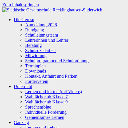
Zum Inhalt springen
Städtische
Die Geresu
Gesamtschule
Anmeldung 2026
Recklinghausen-
Rundgang
Suderwich
Schulleitungsteam
Lehrerinnen und Lehrer
Beratung
Schulsozialarbeit
Mitwirkung
Schulprogramm und Schulordnung
Terminplan
Downloads
Kontakt, Anfahrt und Parken
Förderverein
Unterricht
Lernen und leisten (mit Videos)
Wahlfächer ab Klasse 7
Wahlfächer ab Klasse 9
Sprachenfolge
Individuelle Förderung
Gemeinsames Lernen
Ganztag
Lernen und Leben