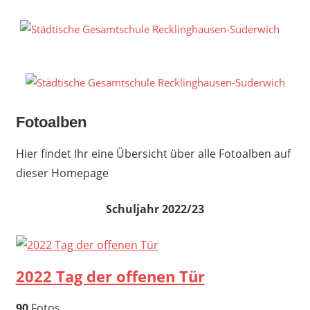
Zum
Inhalt
S
springen
G
R
S
Fotoalben
Hier findet Ihr eine Übersicht über alle Fotoalben auf
dieser Homepage
Schuljahr 2022/23
2022 Tag der offenen Tür
90
Fotos