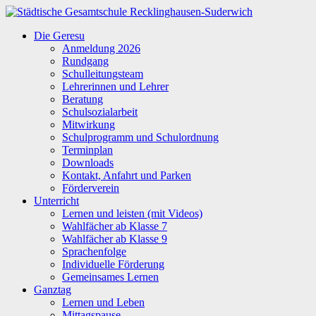
Zum
Inhalt
Städtische
Die Geresu
springen
Gesamtschule
Anmeldung 2026
Recklinghausen-
Rundgang
Suderwich
Schulleitungsteam
Lehrerinnen und Lehrer
Beratung
Schulsozialarbeit
Mitwirkung
Schulprogramm und Schulordnung
Terminplan
Downloads
Kontakt, Anfahrt und Parken
Förderverein
Unterricht
Lernen und leisten (mit Videos)
Wahlfächer ab Klasse 7
Wahlfächer ab Klasse 9
Sprachenfolge
Individuelle Förderung
Gemeinsames Lernen
Ganztag
Lernen und Leben
Mittagspause