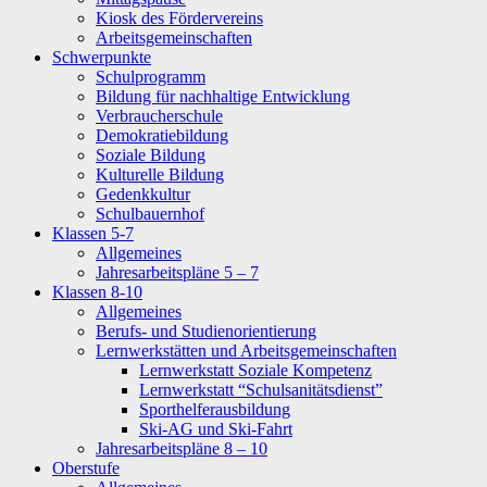
Kiosk des Fördervereins
Arbeitsgemeinschaften
Schwerpunkte
Schulprogramm
Bildung für nachhaltige Entwicklung
Verbraucherschule
Demokratiebildung
Soziale Bildung
Kulturelle Bildung
Gedenkkultur
Schulbauernhof
Klassen 5-7
Allgemeines
Jahresarbeitspläne 5 – 7
Klassen 8-10
Allgemeines
Berufs- und Studienorientierung
Lernwerkstätten und Arbeitsgemeinschaften
Lernwerkstatt Soziale Kompetenz
Lernwerkstatt “Schulsanitätsdienst”
Sporthelferausbildung
Ski-AG und Ski-Fahrt
Jahresarbeitspläne 8 – 10
Oberstufe