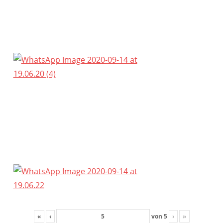
«
‹
von
5
›
»