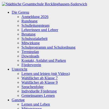
Zum
Inhalt
Städtische
Die Geresu
springen
Gesamtschule
Anmeldung 2026
Recklinghausen-
Rundgang
Suderwich
Schulleitungsteam
Lehrerinnen und Lehrer
Beratung
Schulsozialarbeit
Mitwirkung
Schulprogramm und Schulordnung
Terminplan
Downloads
Kontakt, Anfahrt und Parken
Förderverein
Unterricht
Lernen und leisten (mit Videos)
Wahlfächer ab Klasse 7
Wahlfächer ab Klasse 9
Sprachenfolge
Individuelle Förderung
Gemeinsames Lernen
Ganztag
Lernen und Leben
Mittagspause