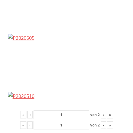
«
‹
von
2
›
»
«
‹
von
2
›
»