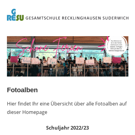
Zum
Inhalt
springen
Städtische
Gesamtschul
Recklinghaus
Suderwich
Fotoalben
Hier findet Ihr eine Übersicht über alle Fotoalben auf
dieser Homepage
Schuljahr 2022/23