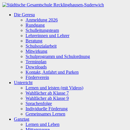
Zum
Inhalt
Städtische
Die Geresu
springen
Gesamtschule
Anmeldung 2026
Recklinghausen-
Rundgang
Suderwich
Schulleitungsteam
Lehrerinnen und Lehrer
Beratung
Schulsozialarbeit
Mitwirkung
Schulprogramm und Schulordnung
Terminplan
Downloads
Kontakt, Anfahrt und Parken
Förderverein
Unterricht
Lernen und leisten (mit Videos)
Wahlfächer ab Klasse 7
Wahlfächer ab Klasse 9
Sprachenfolge
Individuelle Förderung
Gemeinsames Lernen
Ganztag
Lernen und Leben
Mittagspause