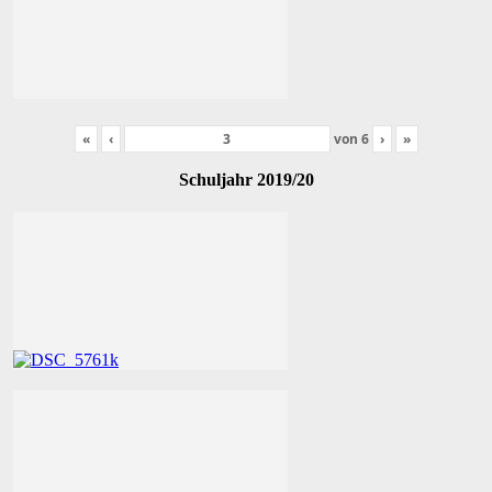
«
‹
von
6
›
»
Schuljahr 2019/20