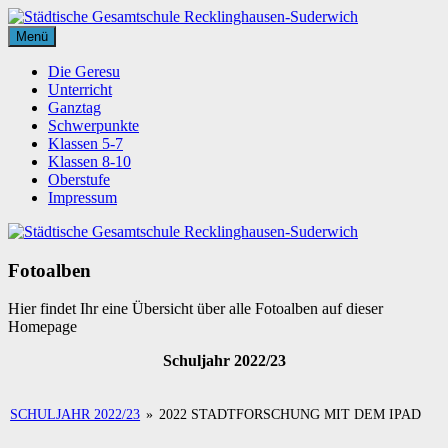
Zum
Inhalt
Menü
Städtische
springen
Gesamtschule
Die Geresu
Recklinghausen-
Unterricht
Suderwich
Ganztag
Schwerpunkte
Klassen 5-7
Klassen 8-10
Oberstufe
Impressum
Fotoalben
Hier findet Ihr eine Übersicht über alle Fotoalben auf dieser
Homepage
Schuljahr 2022/23
SCHULJAHR 2022/23
»
2022 STADTFORSCHUNG MIT DEM IPAD