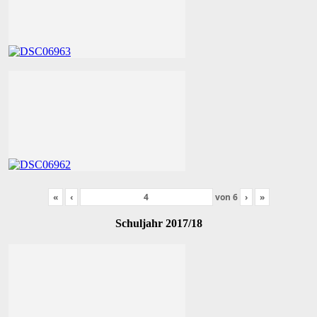
«
‹
von
6
›
»
Schuljahr 2017/18