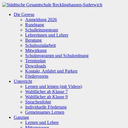
Zum
Inhalt
Städtische
Die Geresu
springen
Gesamtschule
Anmeldung 2026
Recklinghausen-
Rundgang
Suderwich
Schulleitungsteam
Lehrerinnen und Lehrer
Beratung
Schulsozialarbeit
Mitwirkung
Schulprogramm und Schulordnung
Terminplan
Downloads
Kontakt, Anfahrt und Parken
Förderverein
Unterricht
Lernen und leisten (mit Videos)
Wahlfächer ab Klasse 7
Wahlfächer ab Klasse 9
Sprachenfolge
Individuelle Förderung
Gemeinsames Lernen
Ganztag
Lernen und Leben
Mittagspause