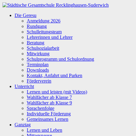
Zum
Inhalt
Städtische
Die Geresu
springen
Gesamtschule
Anmeldung 2026
Recklinghausen-
Rundgang
Suderwich
Schulleitungsteam
Lehrerinnen und Lehrer
Beratung
Schulsozialarbeit
Mitwirkung
Schulprogramm und Schulordnung
Terminplan
Downloads
Kontakt, Anfahrt und Parken
Förderverein
Unterricht
Lernen und leisten (mit Videos)
Wahlfächer ab Klasse 7
Wahlfächer ab Klasse 9
Sprachenfolge
Individuelle Förderung
Gemeinsames Lernen
Ganztag
Lernen und Leben
Mittagspause