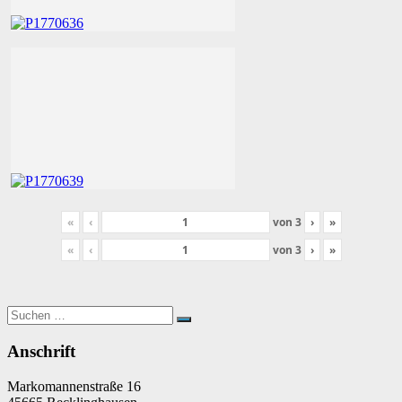
«
‹
von
3
›
»
«
‹
von
3
›
»
Suchen
Suchen
nach:
Anschrift
Markomannenstraße 16