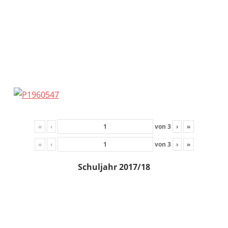
«
‹
von
3
›
»
«
‹
von
3
›
»
Schuljahr 2017/18