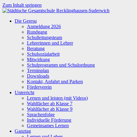
Zum Inhalt springen
Städtische
Die Geresu
Gesamtschule
Anmeldung 2026
Recklinghausen-
Rundgang
Suderwich
Schulleitungsteam
Lehrerinnen und Lehrer
Beratung
Schulsozialarbeit
Mitwirkung
Schulprogramm und Schulordnung
Terminplan
Downloads
Kontakt, Anfahrt und Parken
Förderverein
Unterricht
Lernen und leisten (mit Videos)
Wahlfächer ab Klasse 7
Wahlfächer ab Klasse 9
Sprachenfolge
Individuelle Förderung
Gemeinsames Lernen
Ganztag
Lernen und Leben