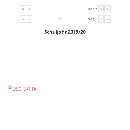
«
‹
von
5
›
»
«
‹
von
5
›
»
Schuljahr 2019/20