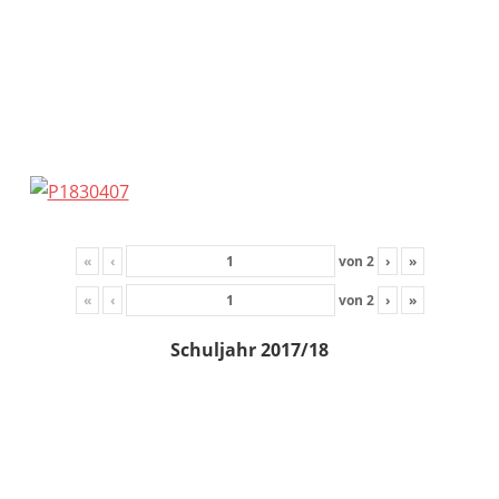
«
‹
von
2
›
»
«
‹
von
2
›
»
Schuljahr 2017/18