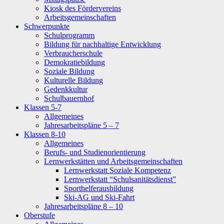
Kiosk des Fördervereins
Arbeitsgemeinschaften
Schwerpunkte
Schulprogramm
Bildung für nachhaltige Entwicklung
Verbraucherschule
Demokratiebildung
Soziale Bildung
Kulturelle Bildung
Gedenkkultur
Schulbauernhof
Klassen 5-7
Allgemeines
Jahresarbeitspläne 5 – 7
Klassen 8-10
Allgemeines
Berufs- und Studienorientierung
Lernwerkstätten und Arbeitsgemeinschaften
Lernwerkstatt Soziale Kompetenz
Lernwerkstatt “Schulsanitätsdienst”
Sporthelferausbildung
Ski-AG und Ski-Fahrt
Jahresarbeitspläne 8 – 10
Oberstufe