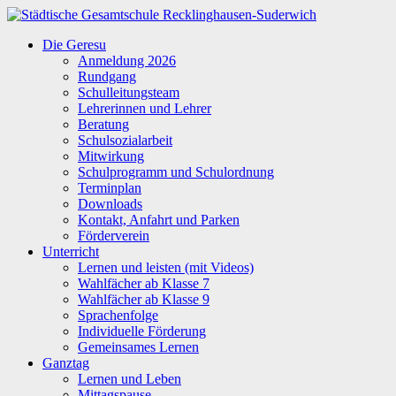
Zum
Inhalt
Städtische
Die Geresu
springen
Gesamtschule
Anmeldung 2026
Recklinghausen-
Rundgang
Suderwich
Schulleitungsteam
Lehrerinnen und Lehrer
Beratung
Schulsozialarbeit
Mitwirkung
Schulprogramm und Schulordnung
Terminplan
Downloads
Kontakt, Anfahrt und Parken
Förderverein
Unterricht
Lernen und leisten (mit Videos)
Wahlfächer ab Klasse 7
Wahlfächer ab Klasse 9
Sprachenfolge
Individuelle Förderung
Gemeinsames Lernen
Ganztag
Lernen und Leben
Mittagspause