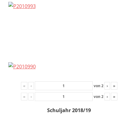
«
‹
von
2
›
»
«
‹
von
2
›
»
Schuljahr 2018/19