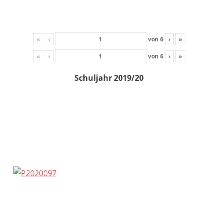
«
‹
von
6
›
»
«
‹
von
6
›
»
Schuljahr 2019/20