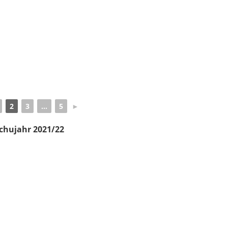
2
3
...
5
►
chujahr 2021/22