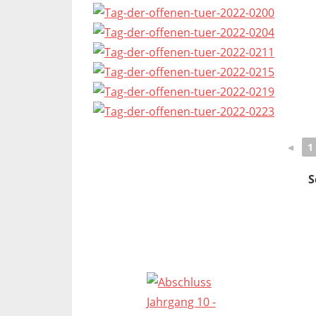
◄
1
S