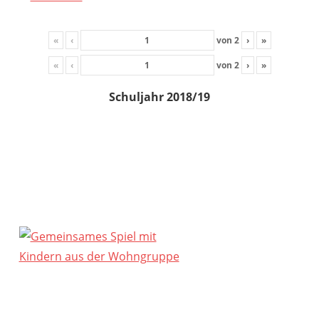
«
‹
von
2
›
»
«
‹
von
2
›
»
Schuljahr 2018/19