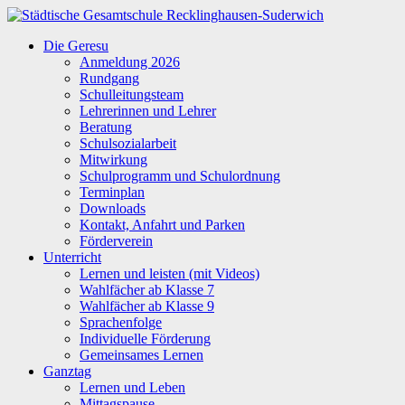
Zum
Inhalt
Städtische
Die Geresu
springen
Gesamtschule
Anmeldung 2026
Recklinghausen-
Rundgang
Suderwich
Schulleitungsteam
Lehrerinnen und Lehrer
Beratung
Schulsozialarbeit
Mitwirkung
Schulprogramm und Schulordnung
Terminplan
Downloads
Kontakt, Anfahrt und Parken
Förderverein
Unterricht
Lernen und leisten (mit Videos)
Wahlfächer ab Klasse 7
Wahlfächer ab Klasse 9
Sprachenfolge
Individuelle Förderung
Gemeinsames Lernen
Ganztag
Lernen und Leben
Mittagspause