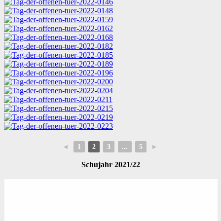
◄
1
2
3
...
5
►
Schujahr 2021/22