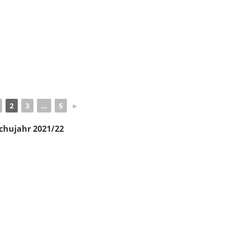
2
3
...
5
►
chujahr 2021/22