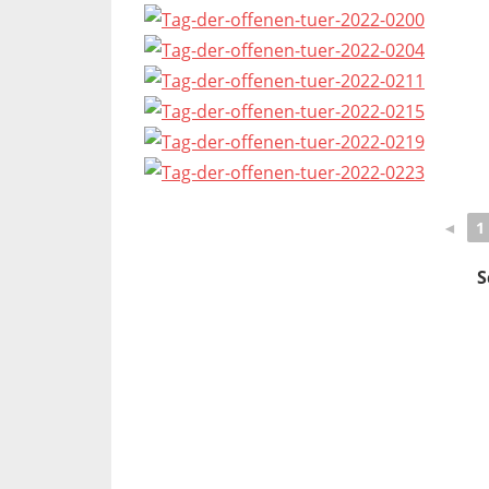
◄
1
S