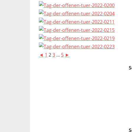
◄
1
2
3
...
5
►
S
S