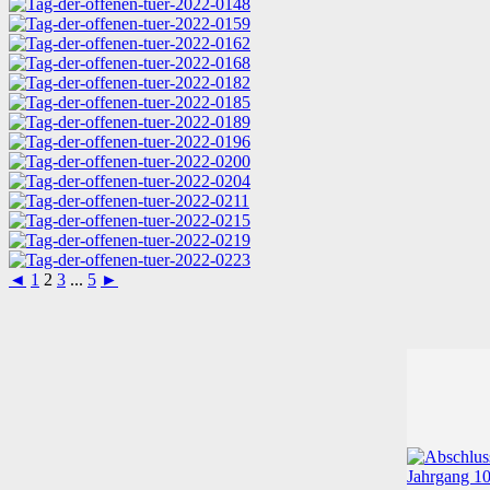
◄
1
2
3
...
5
►