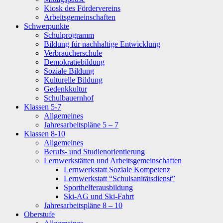
Kiosk des Fördervereins
Arbeitsgemeinschaften
Schwerpunkte
Schulprogramm
Bildung für nachhaltige Entwicklung
Verbraucherschule
Demokratiebildung
Soziale Bildung
Kulturelle Bildung
Gedenkkultur
Schulbauernhof
Klassen 5-7
Allgemeines
Jahresarbeitspläne 5 – 7
Klassen 8-10
Allgemeines
Berufs- und Studienorientierung
Lernwerkstätten und Arbeitsgemeinschaften
Lernwerkstatt Soziale Kompetenz
Lernwerkstatt “Schulsanitätsdienst”
Sporthelferausbildung
Ski-AG und Ski-Fahrt
Jahresarbeitspläne 8 – 10
Oberstufe