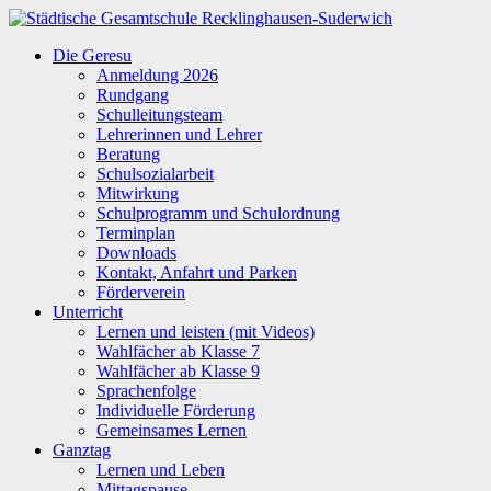
Zum
Inhalt
Städtische
Die Geresu
springen
Gesamtschule
Anmeldung 2026
Recklinghausen-
Rundgang
Suderwich
Schulleitungsteam
Lehrerinnen und Lehrer
Beratung
Schulsozialarbeit
Mitwirkung
Schulprogramm und Schulordnung
Terminplan
Downloads
Kontakt, Anfahrt und Parken
Förderverein
Unterricht
Lernen und leisten (mit Videos)
Wahlfächer ab Klasse 7
Wahlfächer ab Klasse 9
Sprachenfolge
Individuelle Förderung
Gemeinsames Lernen
Ganztag
Lernen und Leben
Mittagspause