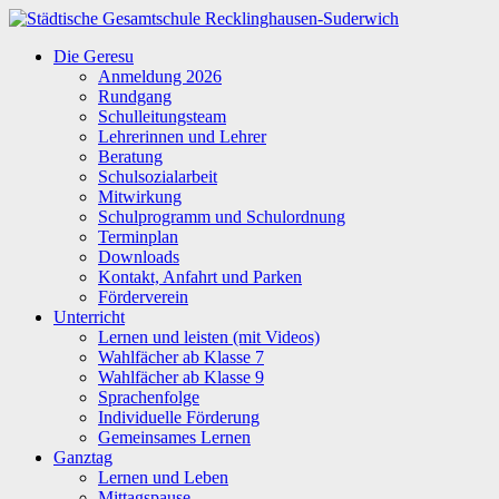
Zum
Inhalt
Städtische
Die Geresu
springen
Gesamtschule
Anmeldung 2026
Recklinghausen-
Rundgang
Suderwich
Schulleitungsteam
Lehrerinnen und Lehrer
Beratung
Schulsozialarbeit
Mitwirkung
Schulprogramm und Schulordnung
Terminplan
Downloads
Kontakt, Anfahrt und Parken
Förderverein
Unterricht
Lernen und leisten (mit Videos)
Wahlfächer ab Klasse 7
Wahlfächer ab Klasse 9
Sprachenfolge
Individuelle Förderung
Gemeinsames Lernen
Ganztag
Lernen und Leben
Mittagspause