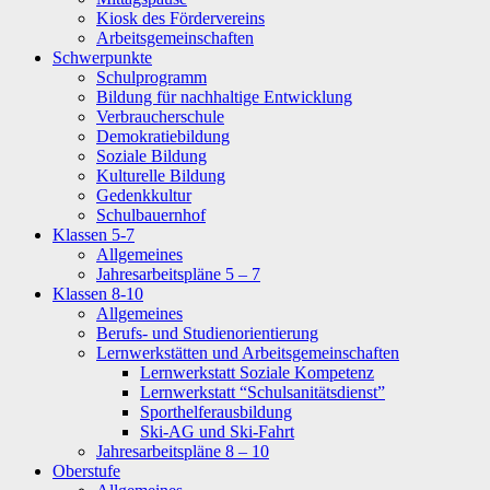
Kiosk des Fördervereins
Arbeitsgemeinschaften
Schwerpunkte
Schulprogramm
Bildung für nachhaltige Entwicklung
Verbraucherschule
Demokratiebildung
Soziale Bildung
Kulturelle Bildung
Gedenkkultur
Schulbauernhof
Klassen 5-7
Allgemeines
Jahresarbeitspläne 5 – 7
Klassen 8-10
Allgemeines
Berufs- und Studienorientierung
Lernwerkstätten und Arbeitsgemeinschaften
Lernwerkstatt Soziale Kompetenz
Lernwerkstatt “Schulsanitätsdienst”
Sporthelferausbildung
Ski-AG und Ski-Fahrt
Jahresarbeitspläne 8 – 10
Oberstufe