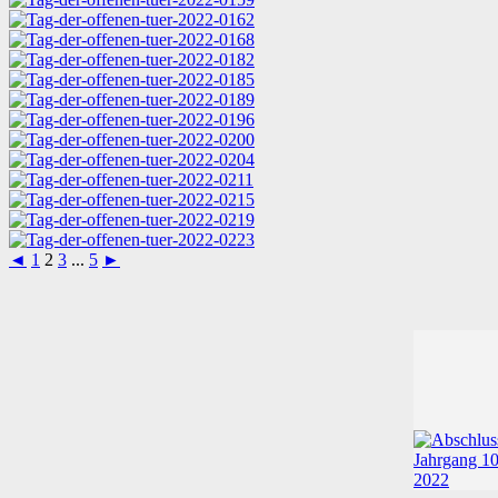
◄
1
2
3
...
5
►