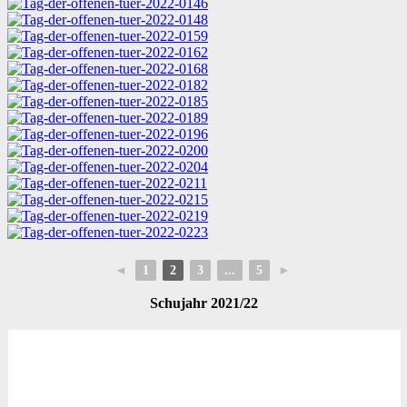
◄
1
2
3
...
5
►
Schujahr 2021/22