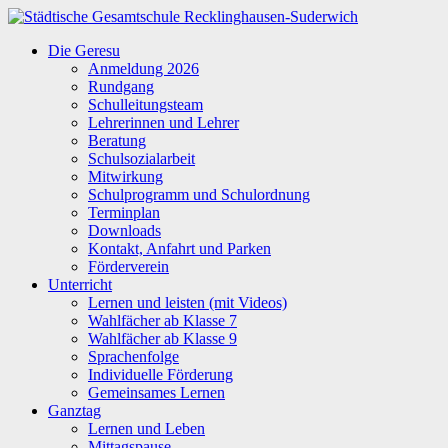
Zum
Inhalt
Städtische
Die Geresu
springen
Gesamtschule
Anmeldung 2026
Recklinghausen-
Rundgang
Suderwich
Schulleitungsteam
Lehrerinnen und Lehrer
Beratung
Schulsozialarbeit
Mitwirkung
Schulprogramm und Schulordnung
Terminplan
Downloads
Kontakt, Anfahrt und Parken
Förderverein
Unterricht
Lernen und leisten (mit Videos)
Wahlfächer ab Klasse 7
Wahlfächer ab Klasse 9
Sprachenfolge
Individuelle Förderung
Gemeinsames Lernen
Ganztag
Lernen und Leben
Mittagspause